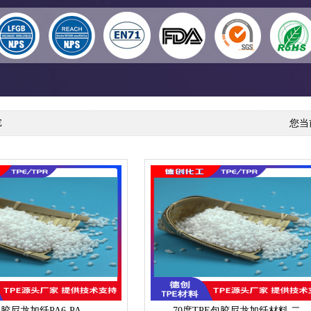
E
您当
胶尼龙加纤PA6-PA...
70度TPE包胶尼龙加纤材料 二...