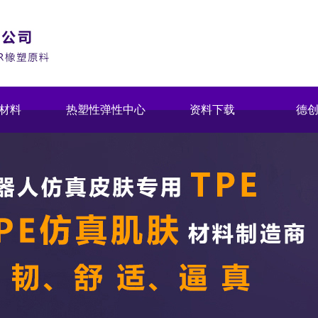
R材料
热塑性弹性中心
资料下载
德