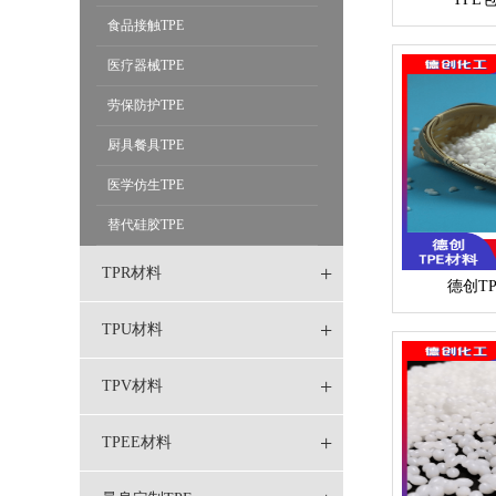
食品接触TPE
医疗器械TPE
劳保防护TPE
厨具餐具TPE
医学仿生TPE
替代硅胶TPE
+
TPR材料
德创TP
+
TPU材料
+
TPV材料
+
TPEE材料