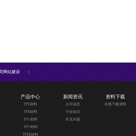
莞网站建设
丨
产品中心
新闻资讯
资料下载
TPE材料
公司动态
在线下载资料
TPR材料
行业知识
TPU材料
常见问题
TPV材料
TPEE材料